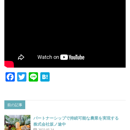
F
T
Li
H
ac
w
n
at
e
itt
e
e
b
er
n
前の記事
o
a
パートナーシップで持続可能な農業を実現する
o
株式会社坂ノ途中
2022.05.24