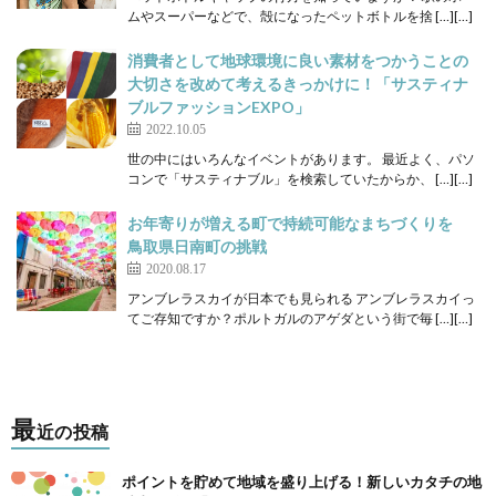
ムやスーパーなどで、殻になったペットボトルを捨 […][…]
消費者として地球環境に良い素材をつかうことの
大切さを改めて考えるきっかけに！「サスティナ
ブルファッションEXPO」
2022.10.05
世の中にはいろんなイベントがあります。 最近よく、パソ
コンで「サスティナブル」を検索していたからか、 […][…]
お年寄りが増える町で持続可能なまちづくりを
鳥取県日南町の挑戦
2020.08.17
アンブレラスカイが日本でも見られる アンブレラスカイっ
てご存知ですか？ポルトガルのアゲダという街で毎 […][…]
最
近の投稿
ポイントを貯めて地域を盛り上げる！新しいカタチの地