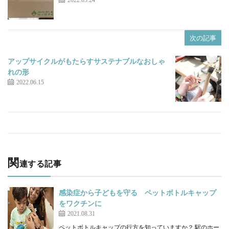
k
次の記事
アップサイクルがもたらすサステナブルなおしゃ
れの形
2022.06.15
関
連する記事
感染症から子どもを守る ペットボトルキャップ
をワクチンに
2021.08.31
ペットボトルキャップの行方を知っていますか？ 駅のホー