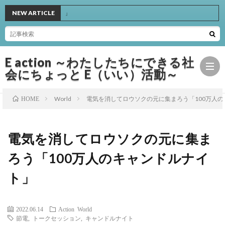
活動「Pocci！」
NEW ARTICLE
E action ～わたしたちにできる社
会にちょっと E（いい）活動～
World
電気を消してロウソクの元に集まろう「100万人
HOME
Hom
電気を消してロウソクの元に集ま
Basic
ろう「100万人のキャンドルナイ
ト」
Actio
Book
2022.06.14
Action
World
節電
,
トークセッション
,
キャンドルナイト