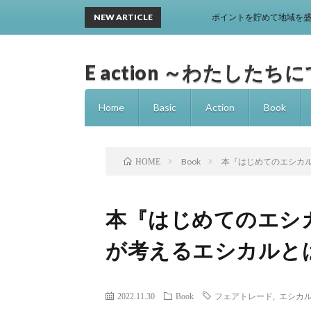
NEW ARTICLE
ポイントを貯めて地域を盛り上げる！新
E action ～わたし
Home
Basic
Action
Book
Book
本『はじめてのエシカ
HOME
本『はじめてのエシ
が考えるエシカルと
2022.11.30
Book
フェアトレード
,
エシカ