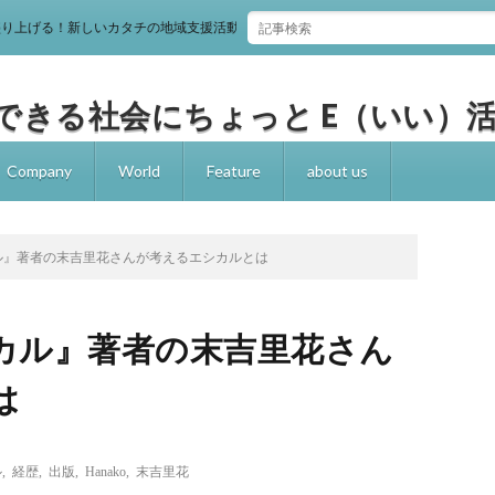
しいカタチの地域支援活動「Pocci！」
たちにできる社会にちょっと E（いい）
Company
World
Feature
about us
ル』著者の末吉里花さんが考えるエシカルとは
カル』著者の末吉里花さん
は
ル
,
経歴
,
出版
,
Hanako
,
末吉里花