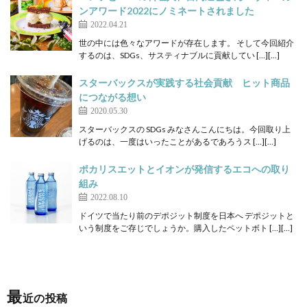
ンアワード2022にノミネートされました
2022.04.21
世の中には色々なアワードが存在します。 そして今回紹介
するのは、SDGs、サスティナブルに貢献してい […][…]
スターバックスが実践する社会貢献 ヒット商品
につながる想い
2020.05.30
スターバックスの SDGs みなさんこんにちは。今回取り上
げるのは、一度はいったことがあるであろうス […][…]
ポカリスエットとイオンが発信するエコへの取り
組み
2022.08.10
ドイツで当たり前のデポジット制度を日本へ デポジットと
いう制度をご存じでしょうか。購入したペットボト […][…]
最
近の投稿