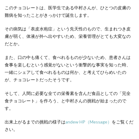
このチョコレートは、医学生である中村さんが、ひとつの皮膚の
難病を知ったことがきっかけで誕生します。
その病気は「表皮水疱症」という先天性のもので、生まれつき皮
膚が弱く、体液が外へ出やすいため、栄養管理がとても大変なの
だとか。
また、口の中も痛くて、食べれるものが少ないため、患者さんは
食事を楽しむという感覚がないという衝撃的な事実を知った時、
一緒にシェアして食べれるものは何か、と考えてひらめいたの
が、チョコレートだったそうです。
そして、人間に必要な全ての栄養素を含んだ食品としての「完全
食チョコレート」を作ろう、と中村さんの挑戦が始まったので
す。
出来上がるまでの挑戦の様子は
andew HP（Message）
をご覧くだ
さい。