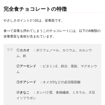
完全食チョコレートの特徴
やさしさポイント2つ目は、栄養面です。
食べて栄養も摂れてしまうこのチョコレートには、以下の8種類の
栄養豊富な食材が含まれています。
①
カカオ
：ポリフェノール、カリウム、カルシウ
ム、鉄
②
アーモンド
：ビタミンE、鉄分、亜鉛、マグネシウ
ム
③
チアシード
：オメガ3などの必須脂肪酸
④
きなこ
：タンパク質、食物繊維、ミネラル、大豆
イソフラボン