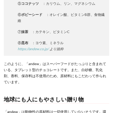
⑤
ココナッツ
：カリウム、リン、マグネシウム
⑥
ポピーシード
：オレイン酸、ビタミンB群、食物繊
維
⑦
抹茶
：カテキン、ビタミンC
⑧
昆布
：ヨウ素、ミネラル
https://andew.co.jp/
より抜粋
このように、「andew」はスーパーフードがたっぷりと含まれて
いる、タブレット型のチョコレートです。また、白砂糖、乳化
剤、香料、保存料は不使用のため、原材料にもこだわって作られ
ています。
地球にも人にもやさしい贈り物
「andew」は動物性の原材料は一切使用していないそうです。環