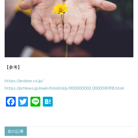
【参考】
https://andew.co.jp/
https://prtimes.jp/main/html/rd/p/000000002.000058098.html
F
T
Li
H
ac
w
n
at
e
itt
e
e
b
er
n
前の記事