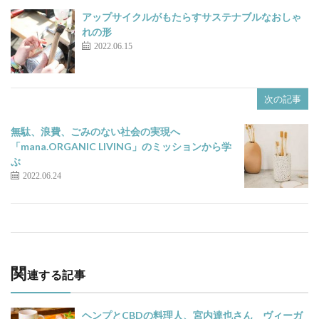
o
a
アップサイクルがもたらすサステナブルなおしゃ
o
れの形
k
2022.06.15
次の記事
無駄、浪費、ごみのない社会の実現へ
「mana.ORGANIC LIVING」のミッションから学
ぶ
2022.06.24
関
連する記事
ヘンプとCBDの料理人、宮内達也さん ヴィーガ