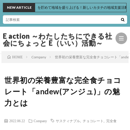
NEW ARTICLE
ポイントを貯めて地域を盛り上げる！新しいカタチの地域支援活動「Pocc
E action ～わたしたちにできる社
会にちょっと E（いい）活動～
Company
世界初の栄養豊富な完全食チョコレート「ande
HOME
Hom
世界初の栄養豊富な完全食チョコ
Basic
レート「andew(アンジュ)」の魅
力とは
Actio
Book
2022.06.22
Company
サスティナブル
,
チョコレート
,
完全食