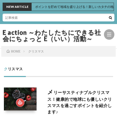
NEW ARTICLE
ポイントを貯めて地域を盛り上げる！新しいカタチの地域支援活
E action ～わたしたちにできる社
会にちょっと E（いい）活動～
クリスマス
HOME
Hom
クリスマス
Basic
メ
Actio
リーサスティナブルクリスマ
ス！健康的で地球にも優しいクリ
スマスを過ごすポイントを紹介し
Book
ます♪