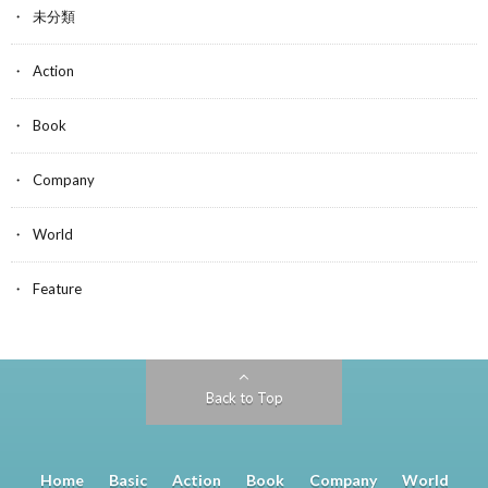
未分類
Action
Book
Company
World
Feature
Back to Top
Home
Basic
Action
Book
Company
World