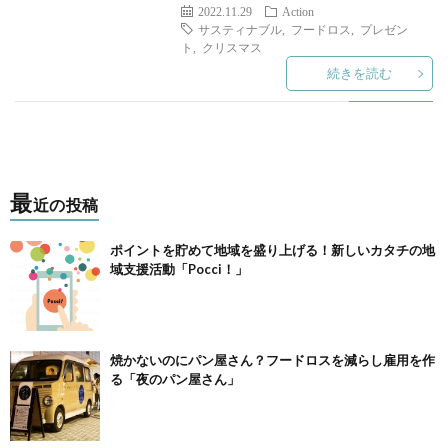
Comp
2022.11.29
Action
サスティナブル
,
フードロス
,
プレゼン
ト
,
クリスマス
Worl
続きを読む
Feat
about
最
近の投稿
us
ポイントを貯めて地域を盛り上げる！新しいカタチの地
域支援活動「Pocci！」
焼かないのにパン屋さん？フードロスを減らし雇用を作
る「夜のパン屋さん」